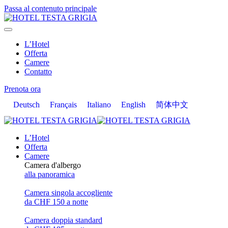
Passa al contenuto principale
L’Hotel
Offerta
Camere
Contatto
Prenota ora
Deutsch
Français
Italiano
English
简体中文
L’Hotel
Offerta
Camere
Camera d'albergo
alla panoramica
Camera singola accogliente
da CHF 150 a notte
Camera doppia standard