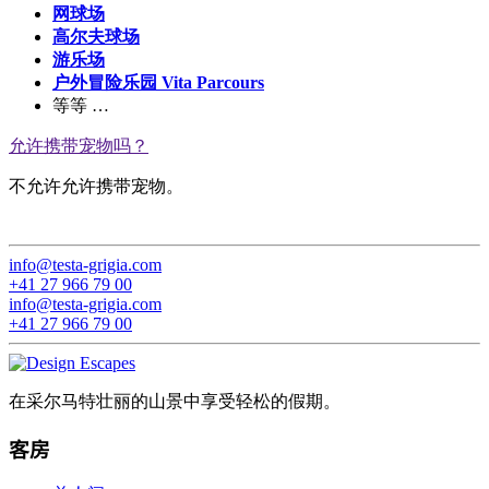
网球场
高尔夫球场
游乐场
户外冒险乐园 Vita Parcours
等等 …
允许携带宠物吗？
不允许允许携带宠物。
info@testa-grigia.com
+41 27 966 79 00
info@testa-grigia.com
+41 27 966 79 00
在采尔马特壮丽的山景中享受轻松的假期。
客房