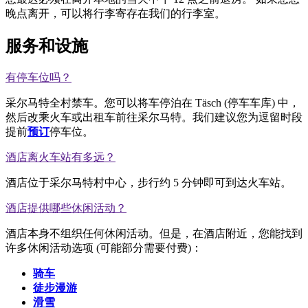
晚点离开，可以将行李寄存在我们的行李室。
服务和设施
有停车位吗？
采尔马特全村禁车。您可以将车停泊在 Täsch (停车车库) 中，
然后改乘火车或出租车前往采尔马特。我们建议您为逗留时段
提前
预订
停车位。
酒店离火车站有多远？
酒店位于采尔马特村中心，步行约 5 分钟即可到达火车站。
酒店提供哪些休闲活动？
酒店本身不组织任何休闲活动。但是，在酒店附近，您能找到
许多休闲活动选项 (可能部分需要付费)：
骑车
徒步漫游
滑雪