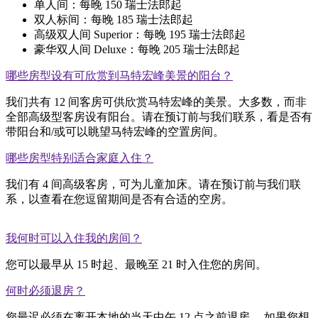
单人间：每晚 150 瑞士法郎起
双人标间：每晚 185 瑞士法郎起
高级双人间 Superior：每晚 195 瑞士法郎起
豪华双人间 Deluxe：每晚 205 瑞士法郎起
哪些房型设有可欣赏到马特宏峰美景的阳台？
我们共有 12 间客房可供欣赏马特宏峰的美景。大多数，而非
全部高级型客房设有阳台。请在预订前与我们联系，看是否有
带阳台和/或可以眺望马特宏峰的空置房间。
哪些房型特别适合家庭入住？
我们有 4 间高级客房，可为儿童加床。请在预订前与我们联
系，以查看在您逗留期间是否有合适的空房。
我何时可以入住我的房间？
您可以最早从 15 时起、最晚至 21 时入住您的房间。
何时必须退房？
您最迟必须在离开本地的当天中午 12 点之前退房。 如果您想