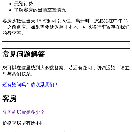
无预订费
了解客房的当前空置情况
客房从抵达当天 15 时起可以入住。离开时，您必须在中午 12
时之前退房。如果需要延迟离开本地，可以将行李寄存在我们
的行李室。
常见问题解答
您可以在这里找到大多数答案。若还有疑问，切勿迟疑，请立
即与我们联系。
还有疑问吗？请联系我们！
客房
客房的房费是多少？
价格视房型有所不同：